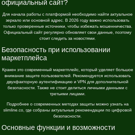
официальный сайт?
Для начала работы с платформой необходимо найти актуальное
зеркало или основной адрес. В 2026 году важно использовать
только проверенные источники, чтобы избежать мошенничества.
Официальный сайт регулярно обновляет свои данные, поэтому
стоит следить за новостями.
Безопасность при использовании
маркетплейса
Кракен это современный маркетплейс, который уделяет большое
внимание защите пользователей. Рекомендуется использовать
двухфакторную аутентификацию и VPN для дополнительной
безопасности. Также не стоит делиться личными данными с
третьими лицами.
Подробнее о современных методах защиты можно узнать на
slimline.co
, где собраны актуальные рекомендации по цифровой
безопасности.
Основные функции и возможности