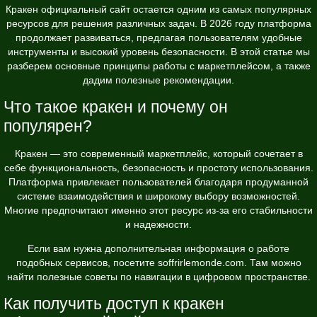
Кракен официальный сайт остается одним из самых популярных
ресурсов для решения различных задач. В 2026 году платформа
продолжает развиваться, предлагая пользователям удобные
инструменты и высокий уровень безопасности. В этой статье мы
разберем основные принципы работы с маркетплейсом, а также
дадим полезные рекомендации.
Что такое кракен и почему он
популярен?
Кракен — это современный маркетплейс, который сочетает в
себе функциональность, безопасность и простоту использования.
Платформа привлекает пользователей благодаря продуманной
системе взаимодействия и широкому выбору возможностей.
Многие предпочитают именно этот ресурс из-за его стабильности
и надежности.
Если вам нужна дополнительная информация о работе
подобных сервисов, посетите
soffrirlemonde.com
. Там можно
найти полезные советы по навигации в цифровом пространстве.
Как получить доступ к кракен