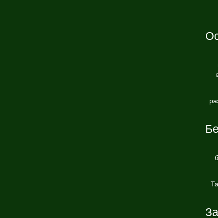
Ос
ра
Бе
Та
За