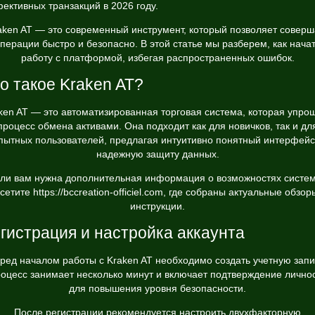
ективных транзакций в 2026 году.
aken AT — это современный инструмент, который позволяет соверш
перации быстро и безопасно. В этой статье мы разберем, как нача
работу с платформой, избегая распространенных ошибок.
о такое Kraken AT?
ken AT — это автоматизированная торговая система, которая упро
процесс обмена активами. Она подходит как для новичков, так и дл
пытных пользователей, предлагая интуитивно понятный интерфейс
надежную защиту данных.
ли вам нужна дополнительная информация о возможностях систе
сетите
https://bccreation-officiel.com
, где собраны актуальные обзор
инструкции.
гистрация и настройка аккаунта
ред началом работы с Kraken AT необходимо создать учетную запи
оцесс занимает несколько минут и включает подтверждение лично
для повышения уровня безопасности.
После регистрации рекомендуется настроить двухфакторную