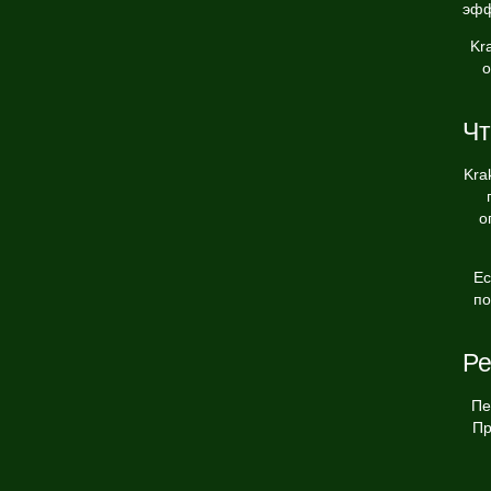
эфф
Kr
о
Чт
Kra
о
Ес
по
Ре
Пе
Пр