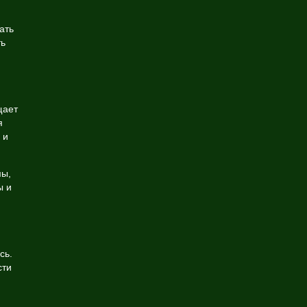
ать
ть
щает
я
 и
мы,
ы и
сь.
сти