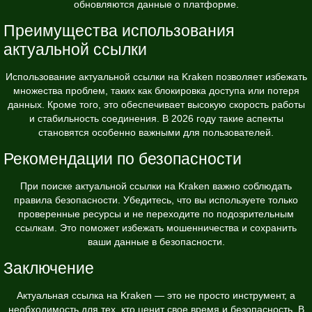
обновляются данные о платформе.
Преимущества использования
актуальной ссылки
Использование актуальной ссылки на Kraken позволяет избежать
множества проблем, таких как блокировка доступа или потеря
данных. Кроме того, это обеспечивает высокую скорость работы
и стабильность соединения. В 2026 году такие аспекты
становятся особенно важными для пользователей.
Рекомендации по безопасности
При поиске актуальной ссылки на Kraken важно соблюдать
правила безопасности. Убедитесь, что вы используете только
проверенные ресурсы и не переходите по подозрительным
ссылкам. Это поможет избежать мошенничества и сохранить
ваши данные в безопасности.
Заключение
Актуальная ссылка на Kraken — это не просто инструмент, а
необходимость для тех, кто ценит свое время и безопасность. В